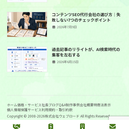
コンテンツSEO代行会社の選び方｜失
敗しない7つのチェックポイント
2026年7月9日
過去記事のリライトが、AI検索時代の
集客を左右する
2026年6月15日
ホーム
価格・サービス
社長ブログ
Q&A
制作事例
会社概要
特商法表示
個人情報保護
サービス利用規約・取引約款
Copyright © 2008-2026株式会社ウェブロード All Rights Reserved.