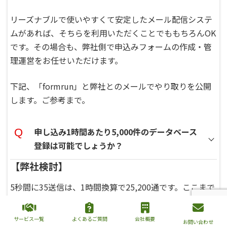
リーズナブルで使いやすくて安定したメール配信システ
ムがあれば、そちらを利用いただくことでももちろんOK
です。その場合も、弊社側で申込みフォームの作成・管
理運営をお任せいただけます。
下記、「formrun」と弊社とのメールでやり取りを公開
します。ご参考まで。
申し込み1時間あたり5,000件のデータベース
登録は可能でしょうか？
【弊社検討】
5秒間に35送信は、1時間換算で25,200通です。ここまで
の殺到はよほどの規模や告知がうまく行った場合を除い
て早々ありません。
サービス一覧
よくあるご質問
会社概要
お問い合わせ