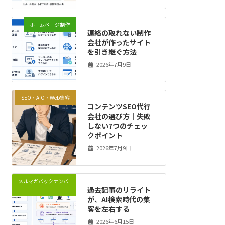
ホームページ制作
連絡の取れない制作
会社が作ったサイト
を引き継ぐ方法
2026年7月9日
SEO・AIO・Web集客
コンテンツSEO代行
会社の選び方｜失敗
しない7つのチェッ
クポイント
2026年7月9日
メルマガバックナンバ
過去記事のリライト
ー
が、AI検索時代の集
客を左右する
2026年6月15日