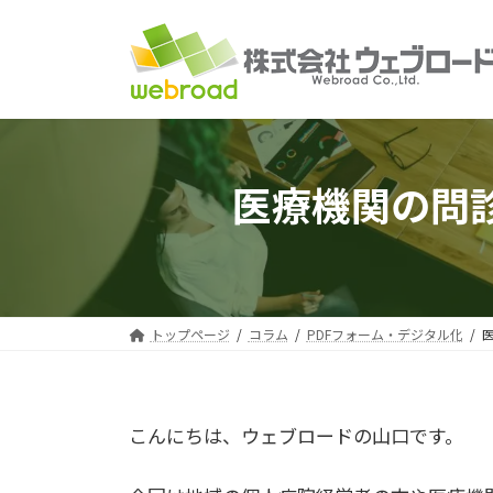
コ
ナ
ン
ビ
テ
ゲ
ン
ー
ツ
シ
へ
ョ
ス
ン
医療機関の問診
キ
に
ッ
移
プ
動
トップページ
コラム
PDFフォーム・デジタル化
こんにちは、ウェブロードの山口です。