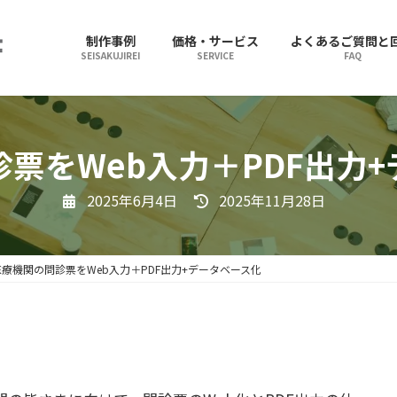
制作事例
価格・サービス
よくあるご質問と
SEISAKUJIREI
SERVICE
FAQ
票をWeb入力＋PDF出力
最
2025年6月4日
2025年11月28日
終
更
新
日
時
医療機関の問診票をWeb入力＋PDF出力+データベース化
: