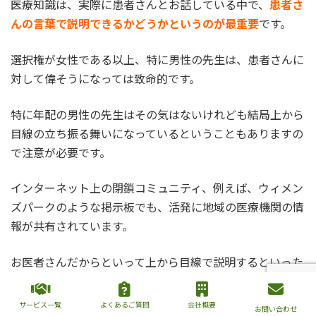
医療知識は、実際に患者さんとお話している中で、
患者さ
んの言葉で説明できるかどうかというのが最重要
です。
選択権が女性である以上、特に男性の先生は、患者さんに
対して偉そうになっては致命的です。
特に年配の男性の先生はその気はないけれども結局上から
目線の立ち振る舞いになっているということもありますの
で注意が必要です。
インターネット上の閉鎖コミュニティ、例えば、ウィメン
ズパークのような掲示板でも、活発に地域の医療機関の情
報が共有されています。
お医者さんだからといって上から目線で説明するといった
ような先生であれば、この情報の拡散性の早い社会におい
てはたちまち人気は下降線をたどる可能性もあります。
サービス一覧
よくあるご質問
会社概要
お問い合わせ