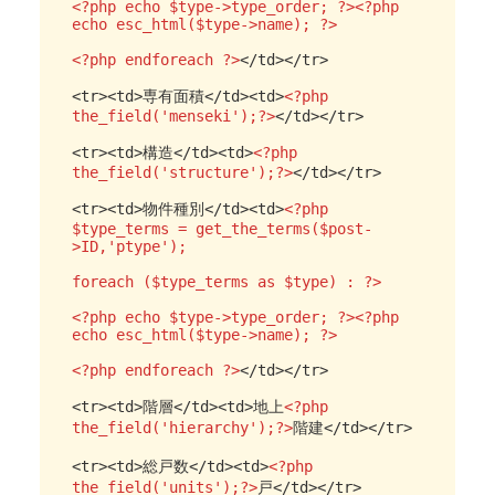
<?php echo $type->type_order; ?><?php 
echo esc_html($type->name); ?>

<?php endforeach ?>
</td></tr>

<tr><td>専有面積</td><td>
<?php 
the_field('menseki');?>
</td></tr>

<tr><td>構造</td><td>
<?php 
the_field('structure');?>
</td></tr>

<tr><td>物件種別</td><td>
<?php 
$type_terms = get_the_terms($post-
>ID,'ptype');

foreach ($type_terms as $type) : ?>

<?php echo $type->type_order; ?><?php 
echo esc_html($type->name); ?>

<?php endforeach ?>
</td></tr>

<tr><td>階層</td><td>地上
<?php 
the_field('hierarchy');?>
階建</td></tr>

<tr><td>総戸数</td><td>
<?php 
the_field('units');?>
戸</td></tr>
