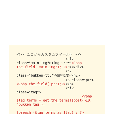
赤文字が、phpに置き換えた部分です。
独自でフィールド名を作成している方はコピーせず、先の
HTMLをベースに手動で置き換えてみてください。
<!-- ここからカスタムフィールド -->

			<div 
class="main-img"><img src="
<?php 
the_field('main_img'); ?>
"></div>

			<h2 
class="bukken-ttl">物件概要</h2> 

			<p class="pr">
<?php the_field('pr');?>
</p>

			<div 
class="tag">

<?php 
$tag_terms = get_the_terms($post->ID, 
'bukken_tag');

foreach ($tag_terms as $tag) : ?>
