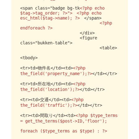
<span class="badge bg-tk
<?php echo 
$tag->tag_order; ?>">　<?php echo 
esc_html($tag->name); ?>
　</span>
				<?php 
endforeach ?>	
			</div>

			<figure 
class="bukken-table">

				<table>

<tbody>

<tr>td>物件名</td><td>
<?php 
the_field('property_name');?>
</td></tr>

<tr>td>所在地</td><td>
<?php 
the_field('location');?>
</td></tr>

<tr><td>交通</td><td>
<?php 
the_field('traffic');?>
</td></tr>

<tr><td>間取り</td><td>
<?php $type_terms 
= get_the_terms($post->ID,'floor');

foreach ($type_terms as $type) : ?>
