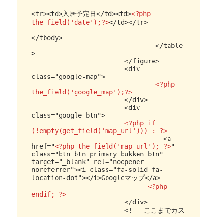
<tr><td>入居予定日</td><td>
<?php 
the_field('date');?>
</td></tr>

</tbody>

				</table
>

			</figure>

			<div 
class="google-map">

<?php 
the_field('google_map');?>
			</div>

			<div 
class="google-btn">

<?php if 
(!empty(get_field('map_url'))) : ?>

<a 
href="
<?php the_field('map_url'); ?>
" 
class="btn btn-primary bukken-btn" 
target="_blank" rel="noopener 
noreferrer"><i class="fa-solid fa-
location-dot"></i>Googleマップ</a>
			      <?php 
endif; ?>
			</div>

			<!-- ここまでカス