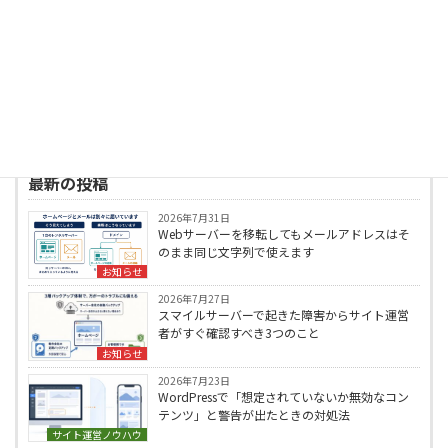
高じて2006年にホームページ制作で起業、
2008年に株式会社ウェブロードを設立。現在
は、個人・中小事業者のWordPressサイト制
作・改善を中心に、Web業界20年の知識と経験
を生かして、自治体案件等の大型案件のWebデ
ィレクターや中小企業・個人事業主へのWeb全
般のアドバイザー、SEO/AIOのコンサルタント
としても活動中。
プロフィールはこちら
最新の投稿
2026年7月31日
Webサーバーを移転してもメールアドレスはそ
のまま同じ文字列で使えます
お知らせ
2026年7月27日
スマイルサーバーで起きた障害からサイト運営
者がすぐ確認すべき3つのこと
お知らせ
2026年7月23日
WordPressで「想定されていないか無効なコン
テンツ」と警告が出たときの対処法
サイト運営ノウハウ