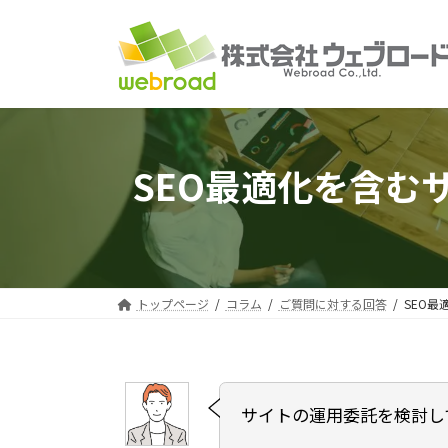
コ
ナ
ン
ビ
テ
ゲ
ン
ー
ツ
シ
へ
ョ
ス
ン
SEO最適化を含む
キ
に
ッ
移
プ
動
トップページ
コラム
ご質問に対する回答
SEO
サイトの運用委託を検討し