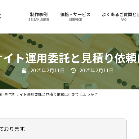
制作事例
価格・サービス
よくあるご質問と
SEISAKUJIREI
SERVICE
FAQ
サイト運用委託と見積り依
最
2025年2月11日
2025年2月11日
終
更
新
日
時
最適化を含むサイト運用委託と見積り依頼は可能でしょうか？
:
ております。