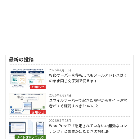
高じて2006年にホームページ制作で起業、
2008年に株式会社ウェブロードを設立。現在
は、個人・中小事業者のWordPressサイト制
作・改善を中心に、Web業界20年の知識と経験
を生かして、自治体案件等の大型案件のWebデ
ィレクターや中小企業・個人事業主へのWeb全
般のアドバイザー、SEO/AIOのコンサルタント
としても活動中。
プロフィールはこちら
最新の投稿
2026年7月31日
Webサーバーを移転してもメールアドレスはそ
のまま同じ文字列で使えます
お知らせ
2026年7月27日
スマイルサーバーで起きた障害からサイト運営
者がすぐ確認すべき3つのこと
お知らせ
2026年7月23日
WordPressで「想定されていないか無効なコン
テンツ」と警告が出たときの対処法
サイト運営ノウハウ